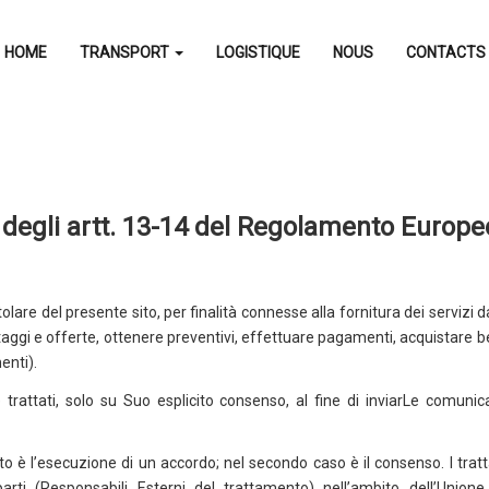
HOME
TRANSPORT
LOGISTIQUE
NOUS
CONTACTS
i degli artt. 13-14 del Regolamento Europe
titolare del presente sito, per finalità connesse alla fornitura dei servizi d
ntaggi e offerte, ottenere preventivi, effettuare pagamenti, acquistare ben
enti).
ere trattati, solo su Suo esplicito consenso, al fine di inviarLe comu
nto è l’esecuzione di un accordo; nel secondo caso è il consenso. I tra
arti (Responsabili Esterni del trattamento) nell’ambito dell’Unio