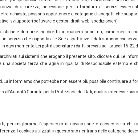
anzie di sicurezza, necessarie per la fornitura di servizi essenzial
 dietro richiesta, possono appartenere a categorie di soggetti che supporta
ativo: sviluppatori software e gestori di siti web, spedizionieri).
 statistiche e di marketing diretto, in maniera anonima, come meglio spec
un servizio che risponda alle Sue aspettative. I dati saranno conservati 
 In ogni momento Lei potrà esercitare i diritti previsti agli articoli 15-22
archiviati sui sistemi che erogano il presente sito, cliccare qui. Le info
una società terza che agirà in qualità di Responsabile esterno e che
ti, La informiamo che potrebbe non essere più possibile continuare a forni
all’Autorità Garante per la Protezione dei Dati, qualora ritenesse siano sta
rti, per migliorarne l’esperienza di navigazione e consentire a chi nav
ferenze. I cookies utilizzati in questo sito rientrano nelle categorie descr