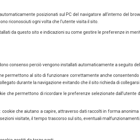
o automaticamente posizionati sul PC del navigatore all'interno del bro
o riconosciuti ogni volta che l'utente visita il sito.
tallati da questo sito e indicazioni su come gestire le preferenze in meri
hiedono consenso perciò vengono installati automaticamente a seguito dell
he permettono al sito di funzionare correttamente anche consentendo a
egato durante la navigazione evitando che il sito richieda di collegarsi
ookie che permettono di ricordare le preferenze selezionate dall’utent
e: cookie che aiutano a capire, attraverso dati raccolti in forma anonima
 sezioni visitate, il tempo trascorso sul sito, eventuali malfunzionamenti