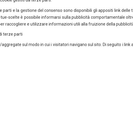
ookie gestiti da terze parti.
 parti e la gestione del consenso sono disponibili gli appositi link delle 
e-scelte è possibile informarsi sulla pubblicità comportamentale oltre 
r raccogliere e utilizzare informazioni utili alla fruizione della pubblicit
i terze parti
regate sul modo in cui i visitatori navigano sul sito. Di seguito i link al