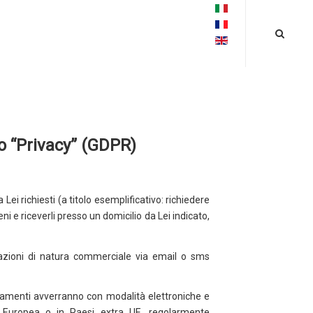
o “Privacy” (GDPR)
a Lei richiesti (a titolo esemplificativo: richiedere
i e riceverli presso un domicilio da Lei indicato,
nicazioni di natura commerciale via email o sms
ttamenti avverranno con modalità elettroniche e
ne Europea o in Paesi extra UE, regolarmente